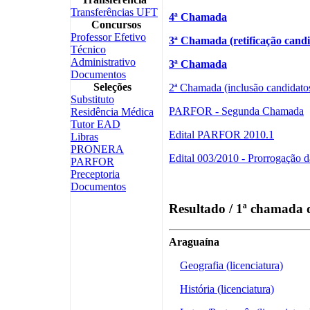
Transferências UFT
4ª Chamada
Concursos
Professor Efetivo
3ª Chamada (retificação cand
Técnico
Administrativo
3ª Chamada
Documentos
Seleções
2ª Chamada (inclusão candidato
Substituto
PARFOR - Segunda Chamada
Residência Médica
Tutor EAD
Edital PARFOR 2010.1
Libras
PRONERA
Edital 003/2010 - Prorrogação d
PARFOR
Preceptoria
Documentos
Resultado / 1ª chamada d
Araguaína
Geografia (licenciatura)
História (licenciatura)