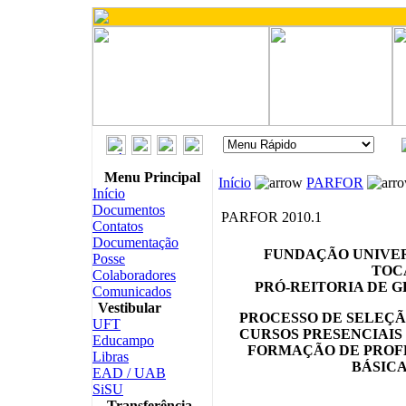
Menu Principal
Início
PARFOR
Início
Documentos
PARFOR 2010.1
Contatos
Documentação
FUNDAÇÃO UNIVER
Posse
TOC
Colaboradores
PRÓ-REITORIA DE 
Comunicados
Vestibular
PROCESSO DE SELEÇÃ
UFT
CURSOS PRESENCIAIS
Educampo
FORMAÇÃO DE PROF
Libras
BÁSICA
EAD / UAB
SiSU
Transferência