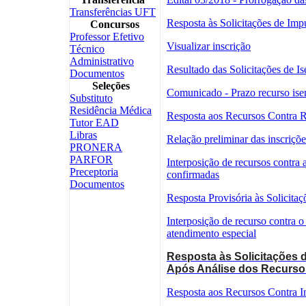
Transferências UFT
Resposta às Solicitações de Imp
Concursos
Professor Efetivo
Visualizar inscrição
Técnico
Administrativo
Resultado das Solicitações de I
Documentos
Seleções
Comunicado - Prazo recurso ise
Substituto
Residência Médica
Resposta aos Recursos Contra R
Tutor EAD
Libras
Relação preliminar das inscriçõ
PRONERA
PARFOR
Interposição de recursos contra a
Preceptoria
confirmadas
Documentos
Resposta Provisória às Solicita
Interposição de recurso contra o
atendimento especial
Resposta às Solicitações 
Após Análise dos Recurso
Resposta aos Recursos Contra I