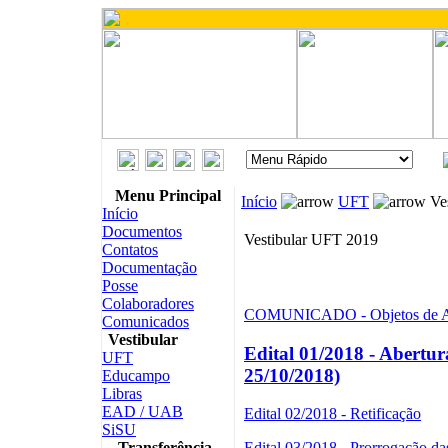
Menu Principal
Início
UFT
Ves
Início
Documentos
Vestibular UFT 2019
Contatos
Documentação
Posse
Colaboradores
COMUNICADO - Objetos de A
Comunicados
Vestibular
Edital 01/2018 - Abertu
UFT
25/10/2018)
Educampo
Libras
EAD / UAB
Edital 02/2018 - Retificação
SiSU
Transferência
Edital 03/2018 - Prorrogação das