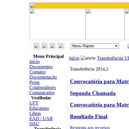
Menu Principal
Início
Transferências 
Início
Documentos
Transferência 2014.2
Contatos
Documentação
Convocatória para Matr
Posse
Colaboradores
Segunda Chamada
Comunicados
Vestibular
UFT
Convocatória para Matr
Educampo
Libras
Resultado Final
EAD / UAB
SiSU
Resposta aos recursos
Transferência