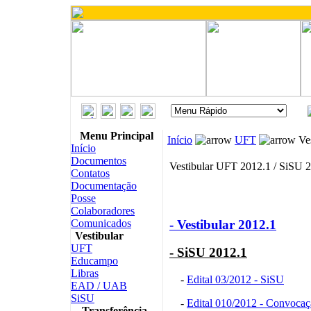
Menu Principal
Início
UFT
Ves
Início
Documentos
Vestibular UFT 2012.1 / SiSU 
Contatos
Documentação
Posse
Colaboradores
- Vestibular 2012.1
Comunicados
Vestibular
UFT
- SiSU 2012.1
Educampo
Libras
-
Edital 03/2012 - SiSU
EAD / UAB
SiSU
-
Edital 010/2012 - Convocaç
Transferência