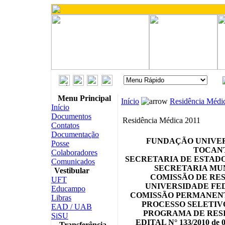
Menu Principal
Início
Residência Médi
Início
Documentos
Residência Médica 2011
Contatos
Documentação
FUNDAÇÃO UNIVER
Posse
TOCANT
Colaboradores
SECRETARIA DE ESTAD
Comunicados
SECRETARIA MUN
Vestibular
COMISSÃO DE RE
UFT
UNIVERSIDADE FE
Educampo
COMISSÃO PERMANENT
Libras
PROCESSO SELETIV
EAD / UAB
PROGRAMA DE RESI
SiSU
EDITAL N° 133/2010 d
Transferência